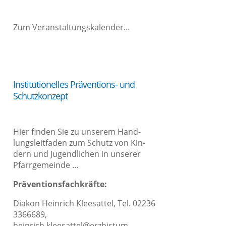
Zum
Ver­an­stal­tungs­ka­len­der…
Insti­tu­tio­nel­les Prä­­ven­­ti­ons- und
Schutzkonzept
Hier fin­den Sie zu unse­rem Hand­
lungs­leit­fa­den zum Schutz von Kin­
dern und Jugend­li­chen in unse­rer
Pfarrgemeinde …
Prä­ven­ti­ons­fach­kräf­te:
Dia­kon Hein­rich Klee­sat­tel, Tel. 02236
3366689,
heinrich.kleesattel@erzbistum-