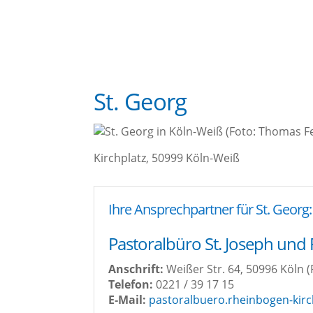
St. Georg
Kirch­platz, 50999 Köln-Weiß
Ihre Ansprech­part­ner für St. Georg:
Pas­to­ral­bü­ro St. Joseph un
Anschrift:
Wei­ßer Str. 64, 50996 Köln (
Tele­fon:
0221 / 39 17 15
E‑Mail:
pastoralbuero.rheinbogen-kir