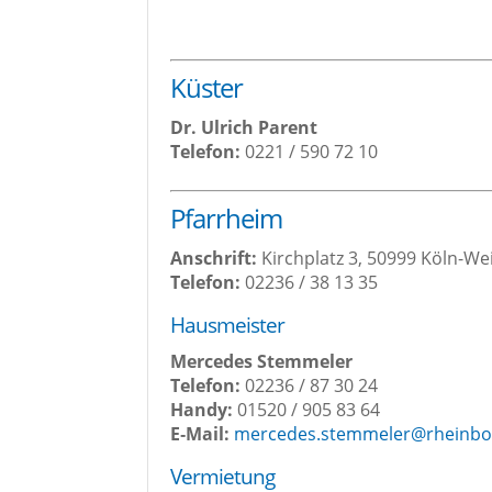
Küs­ter
Dr. Ulrich Parent
Tele­fon:
0221 / 590 72 10
Pfarr­heim
Anschrift:
Kirch­platz 3, 50999 Köln-We
Tele­fon:
02236 / 38 13 35
Haus­meis­ter
Mer­ce­des Stem­me­l­er
Tele­fon:
02236 / 87 30 24
Han­dy:
01520 / 905 83 64
E‑Mail:
mercedes.stemmeler@rheinbog
Ver­mie­tung