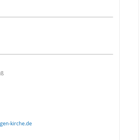
iß
en-kirche.de