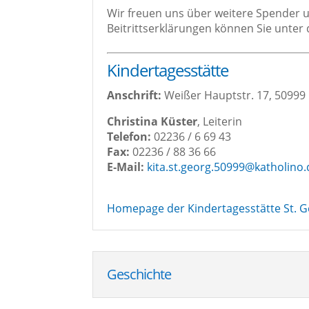
Wir freu­en uns über wei­te­re Spen­der u
Bei­tritts­er­klä­run­gen kön­nen Sie unte
Kin­der­ta­ges­stät­te
Anschrift:
Wei­ßer Haupt­str. 17, 5099
Chris­ti­na Küs­ter
, Lei­te­rin
Tele­fon:
02236 / 6 69 43
Fax:
02236 / 88 36 66
E‑Mail:
kita.st.georg.50999@katholino.
Home­page der Kin­der­ta­ges­stät­te St. 
Geschich­te