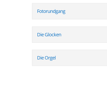
Foto­rund­gang
Die Glo­cken
Die Orgel