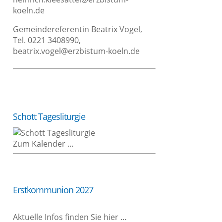
koeln.de
Gemein­de­re­fe­ren­tin Bea­trix Vogel,
Tel. 0221 3408990,
beatrix.vogel@erzbistum-koeln.de
Schott Tages­lit­ur­gie
Zum Kalen­der …
Erst­kom­mu­ni­on 2027
Aktu­el­le Infos fin­den Sie hier …