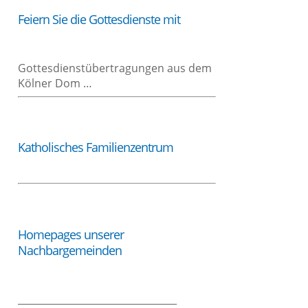
Fei­ern Sie die Got­tes­diens­te mit
Got­tes­dien­st­über­tra­gun­gen aus dem
Köl­ner Dom …
Katho­li­sches Familienzentrum
Home­pages unse­rer
Nachbargemeinden
_________________________________