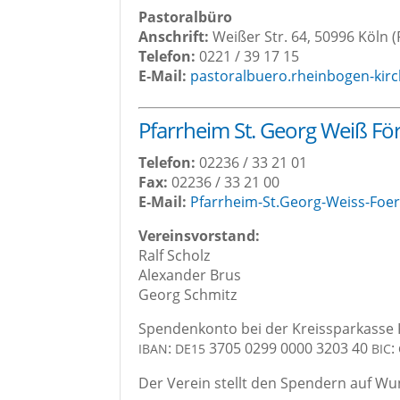
Pas­to­ral­bü­ro
Anschrift:
Wei­ßer Str. 64, 50996 Köln (
Tele­fon:
0221 / 39 17 15
E‑Mail:
pastoralbuero.rheinbogen-kir
Pfarr­heim St. Georg Weiß Fö
Tele­fon:
02236 / 33 21 01
Fax:
02236 / 33 21 00
E‑Mail:
Pfarrheim-St.Georg-Weiss-Foe
Ver­eins­vor­stand:
Ralf Scholz
Alex­an­der Brus
Georg Schmitz
Spen­den­kon­to bei der Kreis­spar­kas­se
:
3705 0299 0000 3203 40
:
IBAN
DE15
BIC
Der Ver­ein stellt den Spen­dern auf Wu