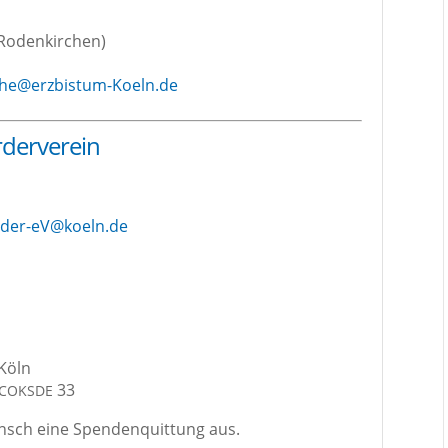
Roden­kir­chen)
che@erzbistum-Koeln.de
rderverein
rder-eV@koeln.de
 Köln
33
COKSDE
nsch eine Spen­den­quit­tung aus.