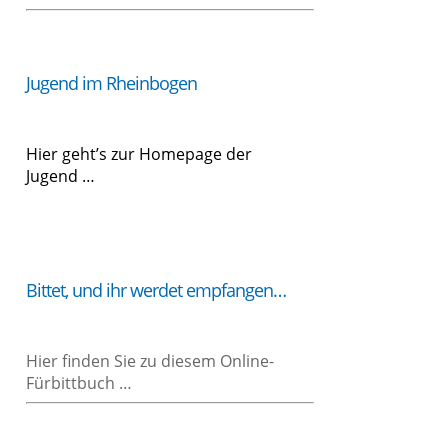
Jugend im Rheinbogen
Hier geht’s zur Home­page der
Jugend …
Bit­tet, und ihr wer­det empfangen…
Hier fin­den Sie zu die­sem Online-
Fürbittbuch …