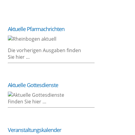
Aktu­el­le Pfarrnachrichten
Die vor­he­ri­gen Aus­ga­ben fin­den
Sie hier …
Aktu­el­le Gottesdienste
Fin­den Sie hier …
Ver­an­stal­tungs­ka­len­der