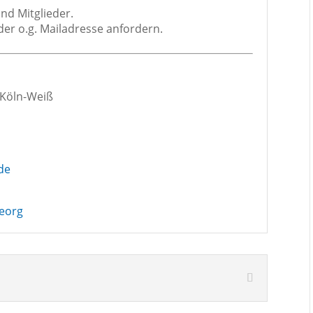
nd Mit­glie­der.
r der o.g. Mail­adres­se anfordern.
9 Köln-Weiß
de
Georg