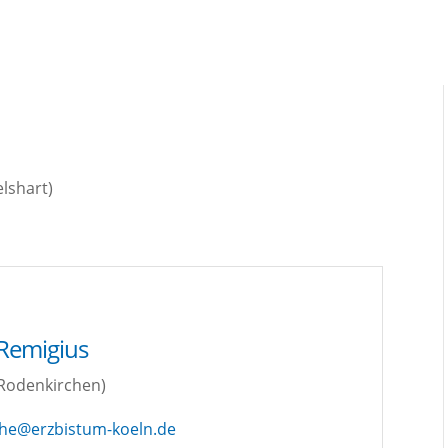
d Remigius
Roden­kir­chen)
che@erzbistum-koeln.de